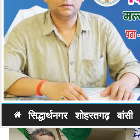
सिद्धार्थनगर
शोहरतगढ़
बांसी