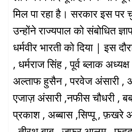
मिल पा रहा है। सरकार इस पर चुप
उन्होंने राज्यपाल को संबोधित ज्
धर्मवीर भारती को दिया | इस दौर
, धर्मराज सिंह , पूर्व ब्लाक अध्यक्ष
अल्ताफ हुसैन , परवेज अंसारी ,
एजाज़ अंसारी ,नफीस चौधरी , बबलू
प्रकाश , अब्बास ,सिप्पू , फ़खर
, तीरथ बाबु , जफ़र आलम , फहद 