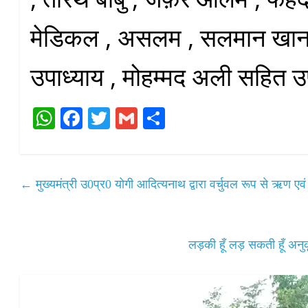
मेडिकल , असलम , सलमान खा
उपाध्याय , मोहम्मद अली सहित उ
W
Fa
T
G
S
ha
ce
wi
m
ha
ts
bo
tte
ail
re
A
ok
r
←
मुख्यमंत्री उ0प्र0 योगी आदित्यनाथ द्वारा वर्चुवल रूप से ऋण 
pp
लड़की हूँ लड़ सकती हूँ अनुक