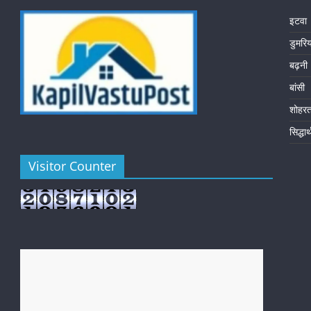
इटवा
डुमरि
बढ़नी
बांसी
शोहर
सिद्धा
Visitor Counter