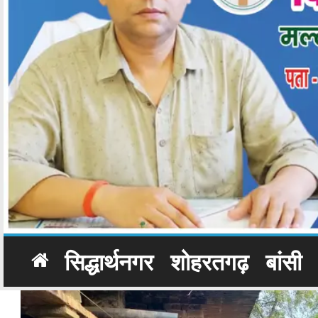
सिद्धार्थनगर
शोहरतगढ़
बांसी