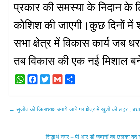
प्रकार की समस्या के निदान के 
कोशिश की जाएगी।कुछ दिनों में
सभा क्षेत्र में विकास कार्य जब ध
तब विकास की एक नई मिशाल बन
W
Fa
T
G
S
ha
ce
wi
m
ha
ts
bo
tte
ail
re
A
ok
r
←
सुजीत को जिलाध्यक्ष बनाये जाने पर क्षेत्र में खुशी की लहर , ब
pp
सिद्धार्थ नगर – पी आर डी जवानों का छलका दर्द