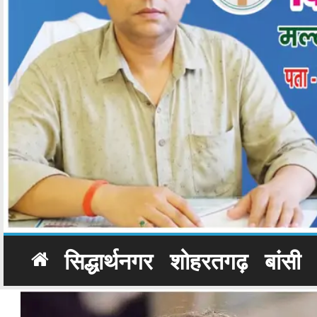
सिद्धार्थनगर
शोहरतगढ़
बांसी