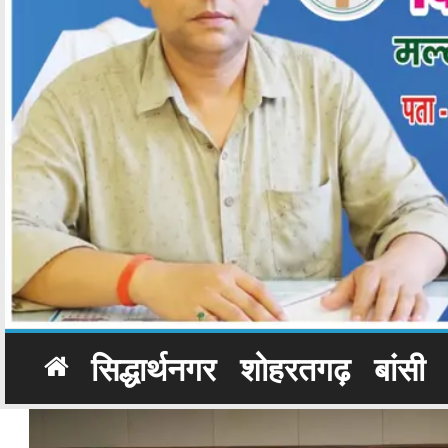
सिद्धार्थनगर
शोहरतगढ़
बांसी