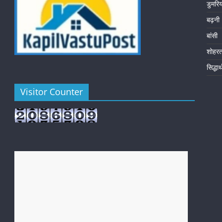
डुमरि
बढ़नी
बांसी
शोहर
सिद्धा
Visitor Counter