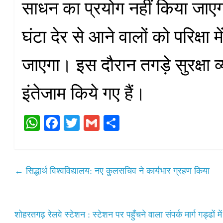
साधन का प्रयोग नहीं किया जाएगा 
घंटा देर से आने वालों को परिक्षा मे
जाएगा। इस दौरान तगड़े सुरक्षा व्
इंतेजाम किये गए हैं।
W
Fa
T
G
S
ha
ce
wi
m
ha
ts
bo
tte
ail
re
A
ok
r
←
सिद्धार्थ विश्वविद्यालय: नए कुलसचिव ने कार्यभार ग्रहण किया
pp
शोहरतगढ़ रेलवे स्टेशन : स्टेशन पर पहुँचने वाला संपर्क मार्ग गड्ढों म