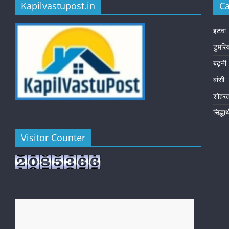
Kapilvastupost.in
Ca
इटवा
डुमरि
बढ़नी
बांसी
शोहर
सिद्धा
Visitor Counter