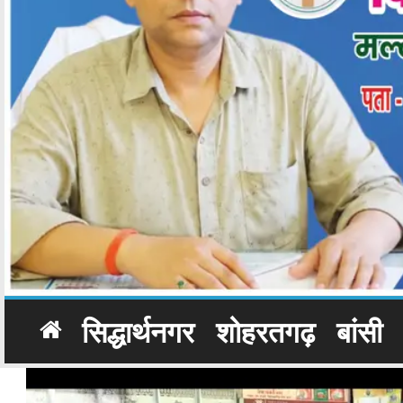
सिद्धार्थनगर
शोहरतगढ़
बांसी