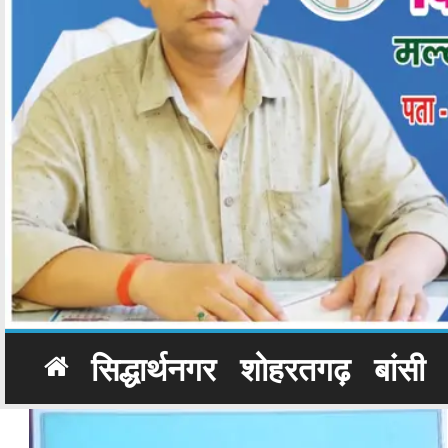
सिद्धार्थनगर
शोहरतगढ़
बांसी