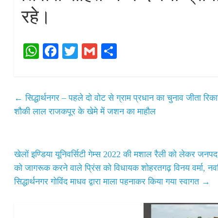
रहे।
W
Fa
T
G
S
ha
ce
wi
m
ha
ts
bo
tte
ail
re
A
ok
r
←
सिद्धार्थनगर – पहले दो वोट से ग्राम प्रधान का चुनाव जीता रिकाउ
pp
शौकी लाल राजकपूर के खेमे में जशन का माहौल
खेलों इण्डिया यूनिवर्सिटी गेम्स 2022 की मशाल रैली को लेकर जनपद सि
को जागरूक करने वाले प्रिंस को विधायक शोहरतगढ़ विनय वर्मा, नवन
सिद्धार्थनगर गोविंद माधव द्वारा माला पहनाकर किया गया स्वागत
→