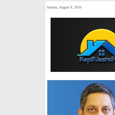
Skip
Sunday, August 9, 2026
to
content
kapilvastup
Courage
of
Journalism