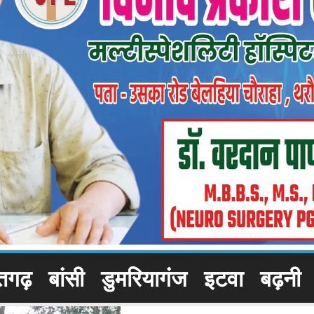
तगढ़
बांसी
डुमरियागंज
इटवा
बढ़नी