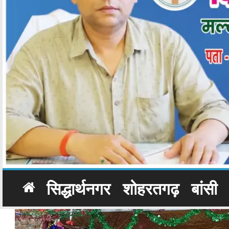
सिद्धार्थनगर
शोहरतगढ़
बांसी