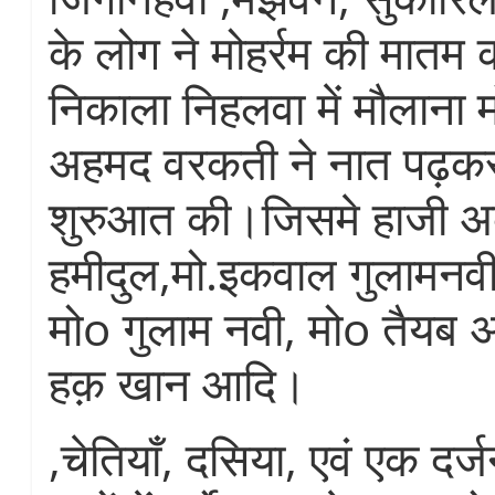
के लोग ने मोहर्रम की मातम 
निकाला निहलवा में मौलाना
अहमद वरकती ने नात पढ़क
शुरुआत की।जिसमे हाजी अब
हमीदुल,मो.इकवाल गुलामनव
मोo गुलाम नवी, मोo तैयब
हक़ खान आदि।
,चेतियाँ, दसिया, एवं एक दर