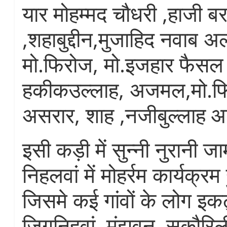
यार मोहम्मद चौधरी ,हाजी ब
,शहाबुद्दीन,मुजाहिद नवाब अ
मो.फिरोज, मो.इजहार फैसल श
हकीकउल्लाह, अजमल,मो.फ
असरार, शाह ,नजीबुल्लाह आ
इसी कड़ी में सुन्नी नुरानी 
निहलवां में मोहर्रम कार्यक्र
जिसमे कई गांवों के लोग इकट
जिगनिहवां ,मंझवन, सुकौरिल