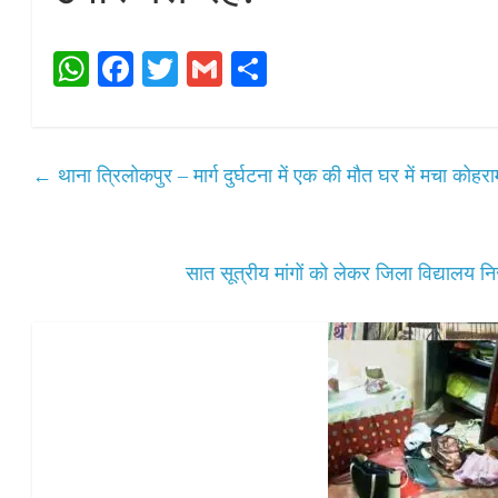
W
Fa
T
G
S
ha
ce
wi
m
ha
ts
bo
tte
ail
re
A
ok
r
←
थाना त्रिलोकपुर – मार्ग दुर्घटना में एक की मौत घर में मचा कोहर
pp
सात सूत्रीय मांगों को लेकर जिला विद्यालय न