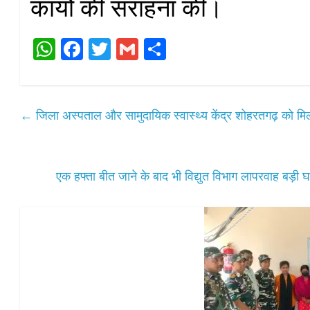
कार्यो की सराहना की।
W
Fa
T
G
S
ha
ce
wi
m
ha
ts
bo
tte
ail
re
A
ok
r
←
जिला अस्पताल और सामुदायिक स्वास्थ्य केंद्र शोहरतगढ़ को मि
pp
एक हफ्ता बीत जाने के बाद भी विद्युत विभाग लापरवाह बड़ी घटन