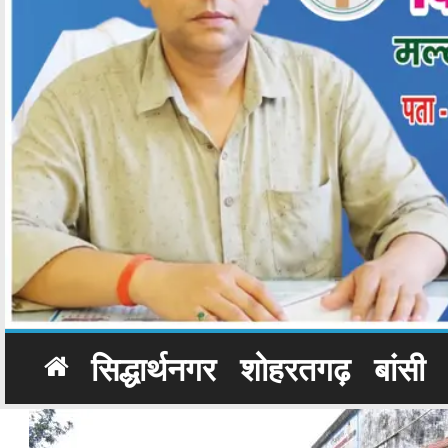
सिद्धार्थनगर
शोहरतगढ़
बांसी