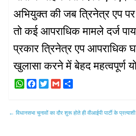
अभियुक्त की जब त्रिनेत्र एप पर
तो कई आपराधिक मामले दर्ज पा
प्रकार त्रिनेत्र एप आपराधिक 
खुलासा करने में बेहद महत्वपूर्ण 
W
Fa
T
G
S
ha
ce
wi
m
ha
ts
bo
tte
ail
re
A
ok
r
←
विधानसभा चुनावों का दौर शुरू होते ही वीआईपी पार्टी के प्रत्याशी 
pp