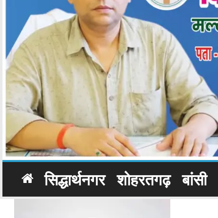
सिद्धार्थनगर
शोहरतगढ़
बांसी