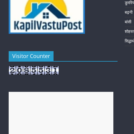
डुमरि
बढ़नी
बांसी
शोहर
सिद्धा
Visitor Counter