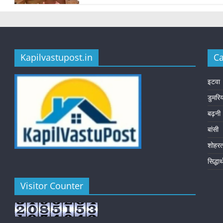
Kapilvastupost.in
Ca
इटवा
डुमरि
बढ़नी
बांसी
शोहर
सिद्धा
Visitor Counter