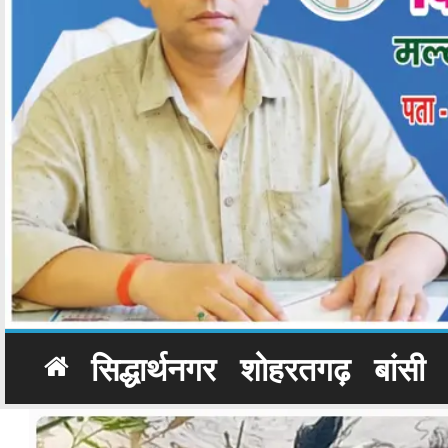
सिद्धार्थनगर
शोहरतगढ़
बांसी