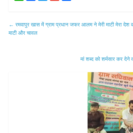
ha
ce
wi
m
ha
ts
bo
tte
ail
re
A
ok
r
←
रमवापुर खास में ग्राम प्रधान जफर आलम ने मेरी माटी मेरा देश क
pp
माटी और चावल
मां शब्द को शर्मसार कर देने