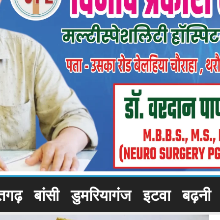
तगढ़
बांसी
डुमरियागंज
इटवा
बढ़नी