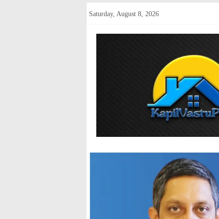
Skip
Saturday, August 8, 2026
to
content
kapilvastup
Courage
of
Journalism