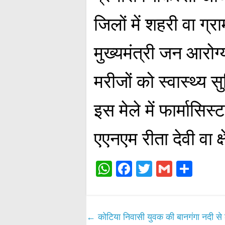
जिलों में शहरी वा ग्राम
मुख्यमंत्री जन आरो
मरीजों को स्वास्थ्य स
इस मेले में फार्मासिस
एएनएम रीता देवी वा क्
W
Fa
T
G
S
ha
ce
wi
m
ha
ts
bo
tte
ail
re
A
ok
r
←
कोटिया निवासी युवक की बानगंगा नदी से