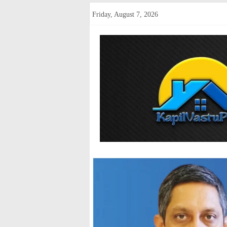
Skip
Friday, August 7, 2026
to
content
kapilvastup
Courage
of
Journalism