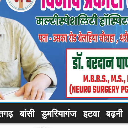
तगढ़
बांसी
डुमरियागंज
इटवा
बढ़नी