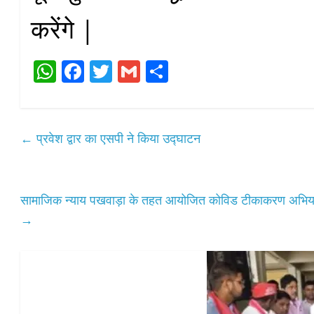
करेंगे |
W
Fa
T
G
S
ha
ce
wi
m
ha
ts
bo
tte
ail
re
A
ok
r
←
प्रवेश द्वार का एसपी ने किया उद्घाटन
pp
सामाजिक न्याय पखवाड़ा के तहत आयोजित कोविड टीकाकरण अभियान
→