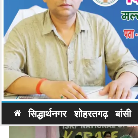
सिद्धार्थनगर
शोहरतगढ़
बांसी