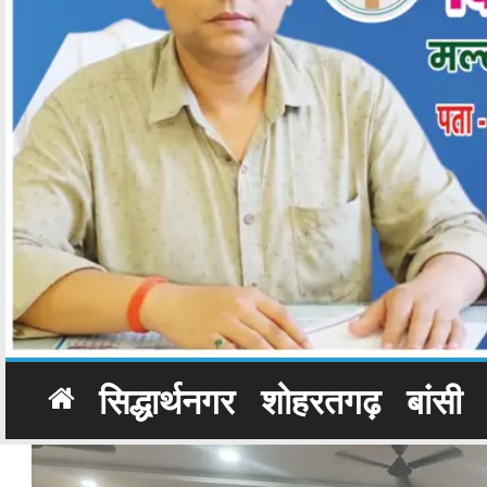
सिद्धार्थनगर
शोहरतगढ़
बांसी