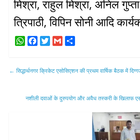
मिश्रा, राहुल मिश्रा, अनिल गुप्त
त्रिपाठी, विपिन सोनी आदि कार्यक
W
Fa
T
G
S
ha
ce
wi
m
ha
ts
bo
tte
ail
re
A
ok
r
←
सिद्धार्थनगर क्रिकेट एसोसिएशन की प्रथम वार्षिक बैठक में दिग्
pp
नशीली दवाओं के दुरुपयोग और अवैध तस्करी के खिलाफ ए