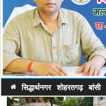
सिद्धार्थनगर
शोहरतगढ़
बांसी