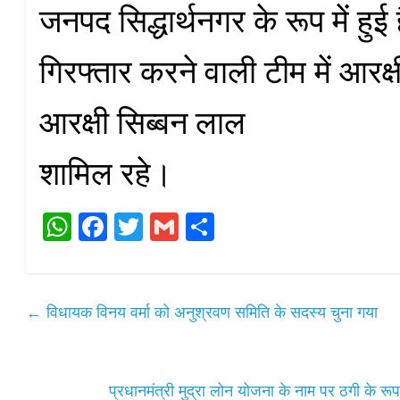
जनपद सिद्धार्थनगर के रूप में हुई
गिरफ्तार करने वाली टीम में आरक्ष
आरक्षी सिब्बन लाल
शामिल रहे।
W
Fa
T
G
S
ha
ce
wi
m
ha
ts
bo
tte
ail
re
A
ok
r
←
विधायक विनय वर्मा को अनुश्रवण समिति के सदस्य चुना गया
pp
प्रधानमंत्री मुद्रा लोन योजना के नाम पर ठगी के र