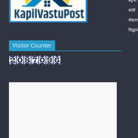
बढ़नी
बांसी
शोहर
सिद्धा
Visitor Counter