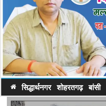
सिद्धार्थनगर
शोहरतगढ़
बांसी