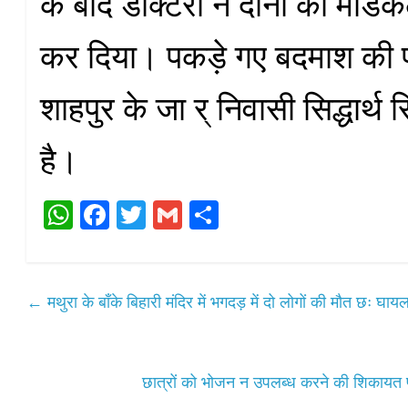
के बाद डॉक्टरों ने दोनों को मेड
कर दिया। पकड़े गए बदमाश की 
शाहपुर के जा र्‌ निवासी सिद्धार्थ स
है।
W
Fa
T
G
S
ha
ce
wi
m
ha
ts
bo
tte
ail
re
A
ok
r
←
मथुरा के बाँके बिहारी मंदिर में भगदड़ में दो लोगों की मौत छः घायल
pp
छात्रों को भोजन न उपलब्ध करने की शिकायत 