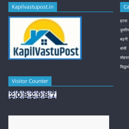
Kapilvastupost.in
Ca
इटवा
डुमरि
बढ़नी
बांसी
शोहर
सिद्धा
Visitor Counter