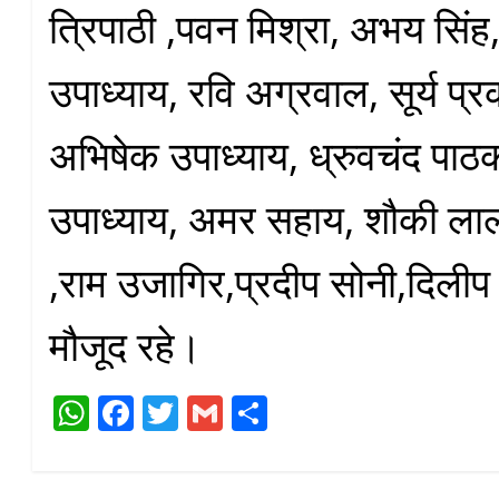
त्रिपाठी ,पवन मिश्रा, अभय सिंह
उपाध्याय, रवि अग्रवाल, सूर्य प्र
अभिषेक उपाध्याय, ध्रुवचंद पाठ
उपाध्याय, अमर सहाय, शौकी ला
,राम उजागिर,प्रदीप सोनी,दिलीप 
मौजूद रहे।
W
Fa
T
G
S
ha
ce
wi
m
ha
ts
bo
tte
ail
re