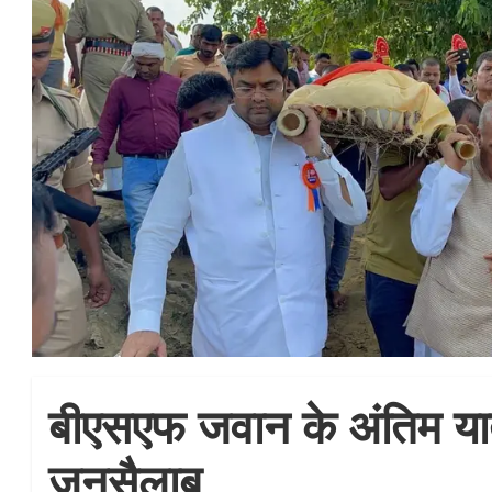
बीएसएफ जवान के अंतिम यात्
जनसैलाब