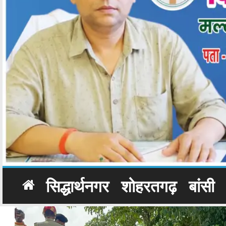
सिद्धार्थनगर
शोहरतगढ़
बांसी