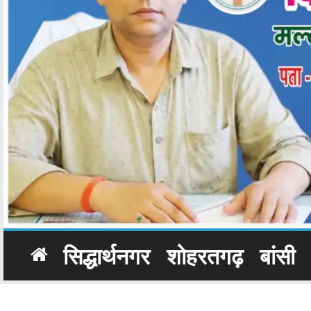
सिद्धार्थनगर
शोहरतगढ़
बांसी