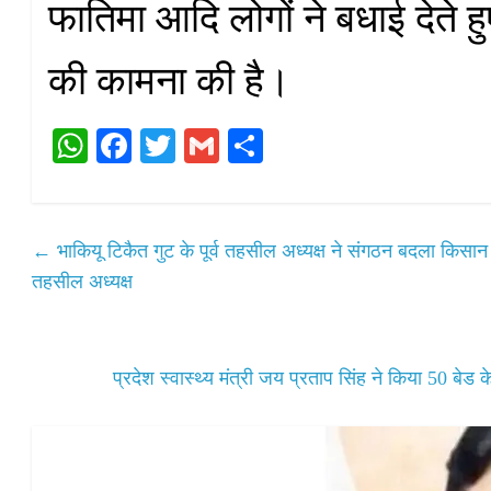
फातिमा आदि लोगों ने बधाई देते 
की कामना की है।
W
Fa
T
G
S
ha
ce
wi
m
ha
ts
bo
tte
ail
re
A
ok
r
←
भाकियू टिकैत गुट के पूर्व तहसील अध्यक्ष ने संगठन बदला किसा
pp
तहसील अध्यक्ष
प्रदेश स्वास्थ्य मंत्री जय प्रताप सिंह ने किया 50 बे