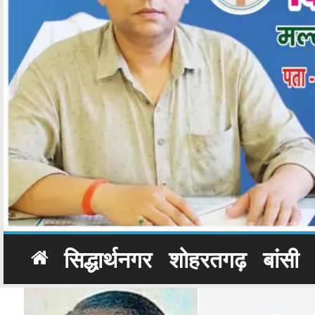
सिद्धार्थनगर
शोहरतगढ़
बांसी