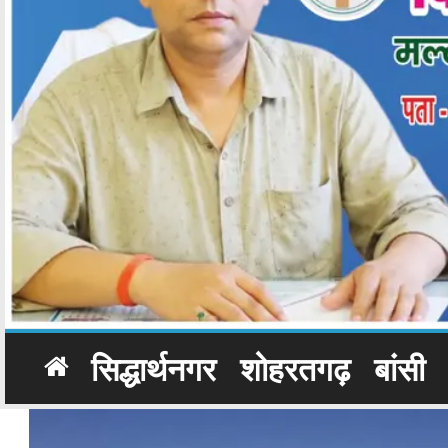
सिद्धार्थनगर
शोहरतगढ़
बांसी