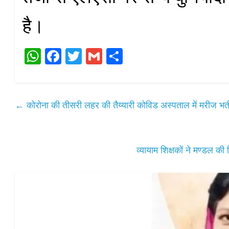
है।
W
Fa
T
G
S
ha
ce
wi
m
ha
ts
bo
tte
ail
re
A
ok
r
←
कोरोना की तीसरी लहर की तैय्यारी कोविड अस्पताल में मरीज भर्
pp
व्यायाम शिक्षकों ने मण्डल क