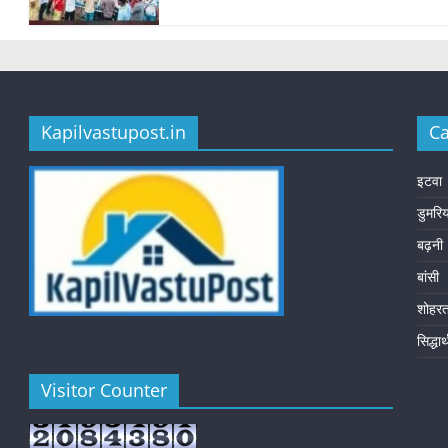
Kapilvastupost.in
Ca
इटवा
डुमरि
बढ़नी
बांसी
शोहर
सिद्धा
Visitor Counter