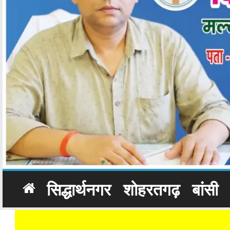
सिद्धार्थनगर
शोहरतगढ़
बांसी