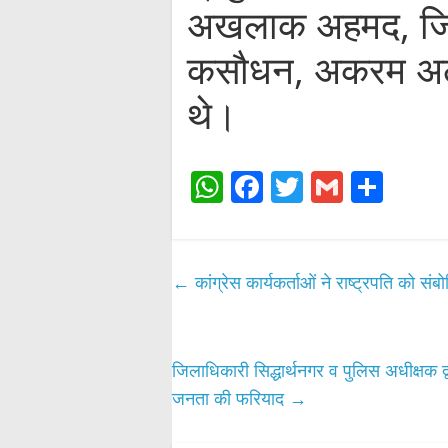
अखलाक अहमद, जितेन
कसौधन, अकरम अल
थे।
W
Fa
T
G
S
ha
ce
wi
m
ha
ts
bo
tte
ail
re
A
ok
r
←
कांग्रेस कार्यकर्ताओं ने राष्ट्रपति को
pp
जिलाधिकारी सिद्धार्थनगर व पुलिस अधीक्षक 
जनता की फरियाद
→