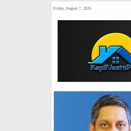
Skip
Friday, August 7, 2026
to
content
kapilvastup
Courage
of
Journalism