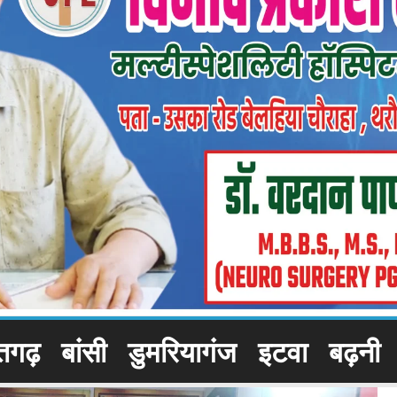
तगढ़
बांसी
डुमरियागंज
इटवा
बढ़नी