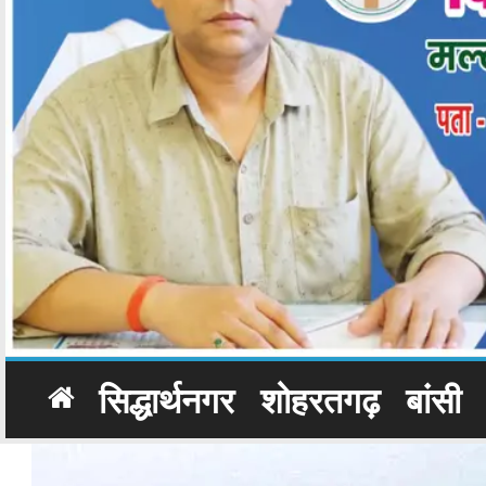
सिद्धार्थनगर
शोहरतगढ़
बांसी