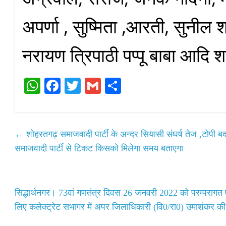
अपर्णा , सुष्मिता ,आरती, सुनील श
नरायण त्रिपाठी पप्पू बाबा आदि 
W
Fa
T
G
S
ha
ce
wi
m
ha
ts
bo
tte
ail
re
A
ok
r
←
शोहरतगढ़ समाजवादी पार्टी के अन्दर सियासी संघर्ष तेज ,टोपी 
pp
समाजवादी पार्टी से टिकट किसको मिलेगा समय बताएगा
सिद्धार्थनगर। 73वां गणतंत्र दिवस 26 जनवरी 2022 को परम्परागत एवं
लिए कलेक्ट्रेट सभागर में अपर जिलाधिकारी (वि0/रा0) उमाशंकर की अ