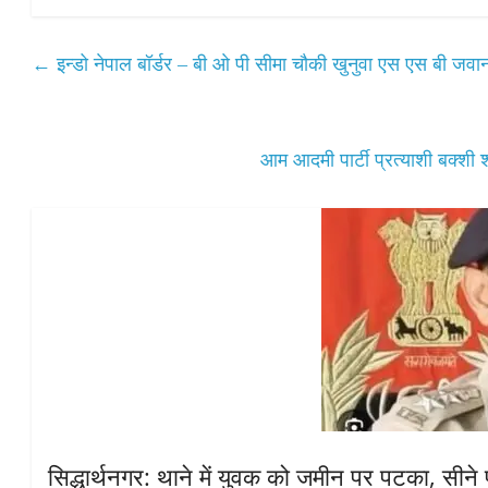
ts
bo
tte
ail
re
A
ok
r
←
इन्डो नेपाल बॉर्डर – बी ओ पी सीमा चौकी खुनुवा एस एस बी जवानो
pp
आम आदमी पार्टी प्रत्याशी बक्शी
सिद्धार्थनगर: थाने में युवक को जमीन पर पटका, सीने