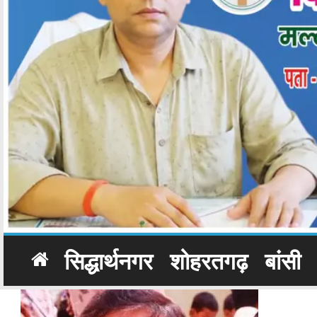
सिद्धार्थनगर
शोहरतगढ़
बांसी