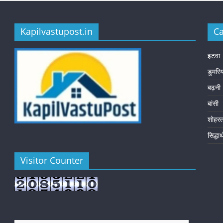
Kapilvastupost.in
Ca
इटवा
डुमरि
बढ़नी
बांसी
शोहर
सिद्धा
Visitor Counter