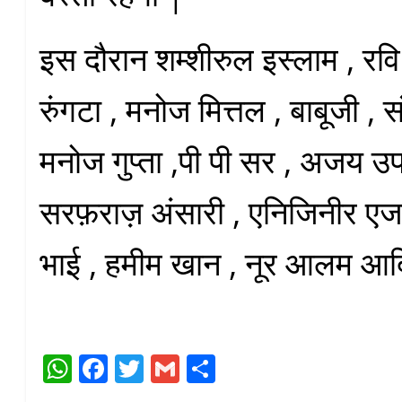
इस दौरान शम्शीरुल इस्लाम , रवि
रुंगटा , मनोज मित्तल , बाबूजी ,
मनोज गुप्ता ,पी पी सर , अजय उप
सरफ़राज़ अंसारी , एनिजिनीर एजा
भाई , हमीम खान , नूर आलम आदि
W
Fa
T
G
S
ha
ce
wi
m
ha