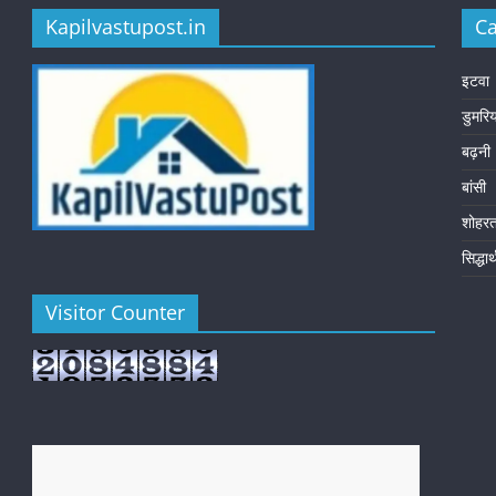
Kapilvastupost.in
Ca
इटवा
डुमरि
बढ़नी
बांसी
शोहर
सिद्धा
Visitor Counter