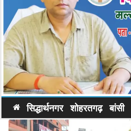
सिद्धार्थनगर
शोहरतगढ़
बांसी