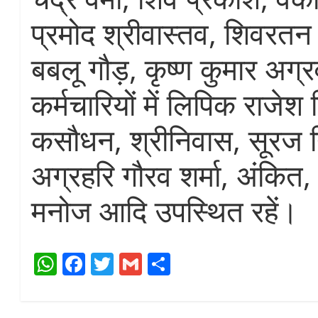
प्रमोद श्रीवास्तव, शिवरत
बबलू गौड़, कृष्ण कुमार अग्
कर्मचारियों में लिपिक राजेश त
कसौधन, श्रीनिवास, सूरज नि
अग्रहरि गौरव शर्मा, अंकित,
मनोज आदि उपस्थित रहें।
W
Fa
T
G
S
ha
ce
wi
m
ha
ts
bo
tte
ail
re