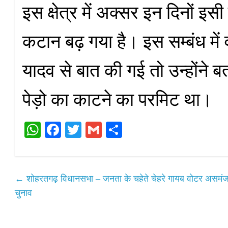
इस क्षेत्र में अक्सर इन दिनों इसी 
कटान बढ़ गया है। इस सम्बंध में व
यादव से बात की गई तो उन्होंने 
पेड़ो का काटने का परमिट था।
W
Fa
T
G
S
ha
ce
wi
m
ha
ts
bo
tte
ail
re
A
ok
r
←
शोहरतगढ़ विधानसभा – जनता के चहेते चेहरे गायब वोटर असमंजस
pp
चुनाव