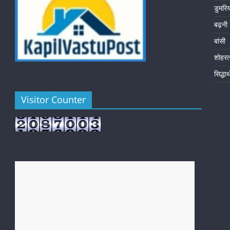
डुमरि
बढ़नी
बांसी
शोहर
सिद्धा
Visitor Counter