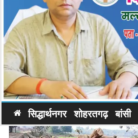
सिद्धार्थनगर
शोहरतगढ़
बांसी