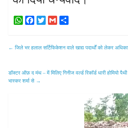
W
Fa
T
G
S
ha
ce
wi
m
ha
ts
bo
tte
ail
re
A
ok
r
←
जिले भर हलाल सर्टिफिकेशन वाले खाद्य पदार्थों को लेकर अधिकारि
pp
डॉक्टर ऑफ़ द मंथ – में मिलिए गिनीज वर्ल्ड रिकॉर्ड धारी होमियो पैथ
भास्कर शर्मा से
→