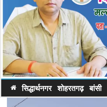
सिद्धार्थनगर
शोहरतगढ़
बांसी