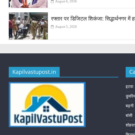
August 6, 2026
रफ्तार पर डिजिटल शिकंजा: सिद्धार्थनगर में हव
August 5, 2026
Kapilvastupost.in
Ca
इटवा
डुमरि
बढ़नी
बांसी
शोहर
सिद्धा