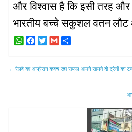
और विश्वास है कि इसी तरह और भी
भारतीय बच्चे सकुशल वतन लौट 
W
Fa
T
G
S
ha
ce
wi
m
ha
ts
bo
tte
ail
re
A
ok
r
←
रेलवे का आप्रेसन कवच रहा सफल आमने सामने दो ट्रेनों का ट
pp
आग