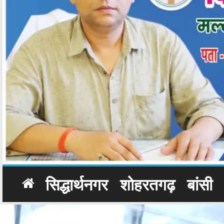
सिद्धार्थनगर
शोहरतगढ़
बांसी