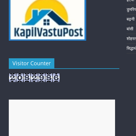
डुमरि
बढ़नी
बांसी
शोहर
सिद्धा
Visitor Counter