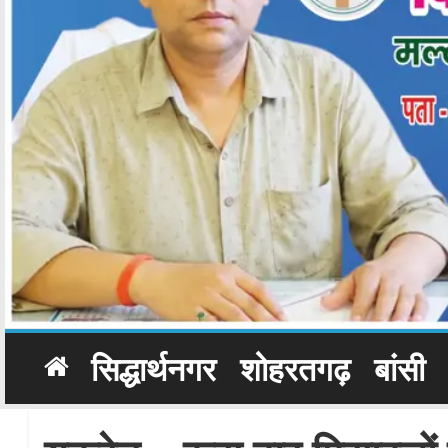
सिद्धार्थनगर
शोहरतगढ़
बांसी