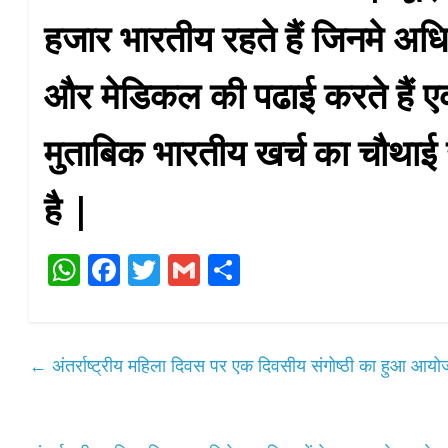
हजार भारतीय रहते हैं जिनमे अधि
और मेडिकल की पढाई करते हैं ए
मुताबिक भारतीय खर्च का चौथाई 
है |
W
Fa
T
G
S
ha
ce
wi
m
ha
ts
bo
tte
ail
re
A
ok
r
←
अंतर्राष्ट्रीय महिला दिवस पर एक दिवसीय संगोष्ठी का हुआ आय
pp