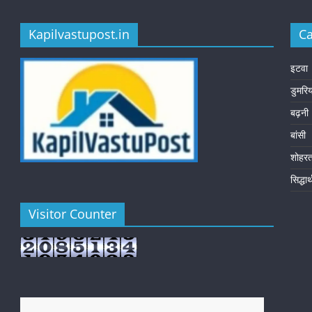
Kapilvastupost.in
Ca
इटवा
डुमरि
बढ़नी
बांसी
शोहर
सिद्धा
Visitor Counter