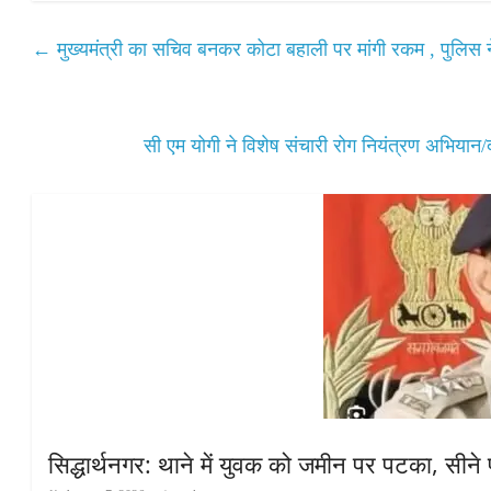
ts
bo
tte
ail
re
A
ok
r
←
मुख्यमंत्री का सचिव बनकर कोटा बहाली पर मांगी रकम , पुलिस न
pp
सी एम योगी ने विशेष संचारी रोग नियंत्रण अभिया
सिद्धार्थनगर: थाने में युवक को जमीन पर पटका, सीने