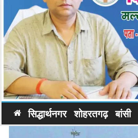
सिद्धार्थनगर
शोहरतगढ़
बांसी