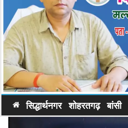
सिद्धार्थनगर
शोहरतगढ़
बांसी