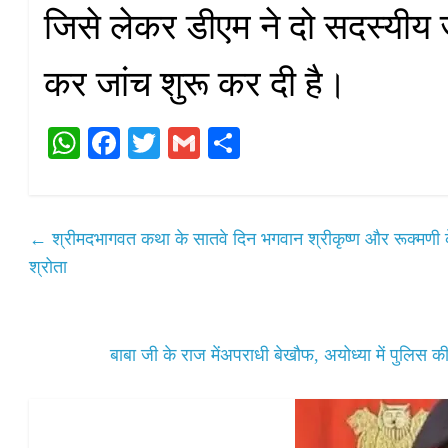
जिसे लेकर डीएम ने दो सदस्यीय 
कर जांच शुरू कर दी है।
W
Fa
T
G
S
ha
ce
wi
m
ha
ts
bo
tte
ail
re
A
ok
r
←
श्रीमदभागवत कथा के सातवे दिन भगवान श्रीकृष्ण और रूक्मणी क
pp
श्रोता
बाबा जी के राज मेंअपराधी बेखौफ, अयोध्या में पुलि