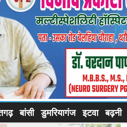
तगढ़
बांसी
डुमरियागंज
इटवा
बढ़नी