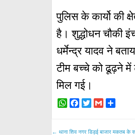
पुलिस के कार्यो की क्
है। शुद्धोधन चौकी इ
धर्मेन्द्र यादव ने 
टीम बच्चे को ढूढ़ने
मिल गई।
W
Fa
T
G
S
ha
ce
wi
m
ha
ts
bo
tte
ail
re
A
ok
r
←
थाना शिव नगर डिड़ई बाजार मकतब के सामन