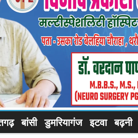
तगढ़
बांसी
डुमरियागंज
इटवा
बढ़नी