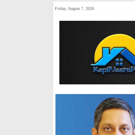
Skip
Friday, August 7, 2026
to
content
kapilvastup
Courage
of
Journalism