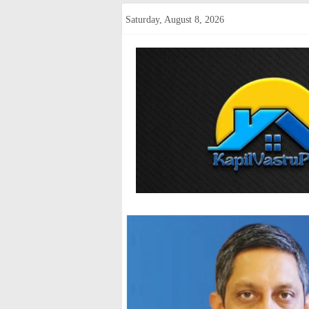
Skip
Saturday, August 8, 2026
to
content
kapilvastup
Courage
of
Journalism