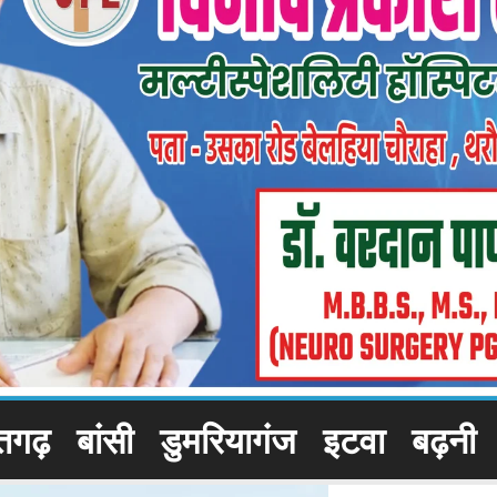
तगढ़
बांसी
डुमरियागंज
इटवा
बढ़नी