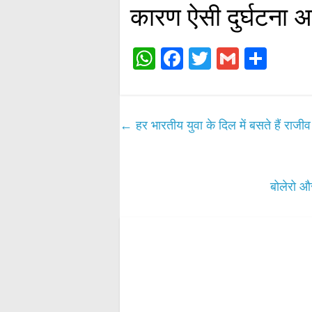
कारण ऐसी दुर्घटना 
W
Fa
T
G
S
ha
ce
wi
m
ha
ts
bo
tte
ail
re
A
ok
r
←
हर भारतीय युवा के दिल में बसते हैं राजीव
pp
बोलेरो औ