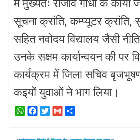
में मुख्यतः राजीव गांधी के कार्यों
सूचना क्रांति, कम्प्यूटर क्रांति, 
सहित नवोदय विद्यालय जैसी नीति
उनके सक्षम कार्यान्वयन की पर विस
कार्यक्रम में जिला सचिव बृजभूषण
कइयों युवाओं ने भाग लिया।
W
Fa
T
G
S
ha
ce
wi
m
ha
ts
bo
tte
ail
re