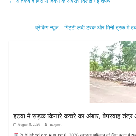
A
ok
r
←
आतंकवाद विरोधी दिवस के अवसर दिलाई गई शपथ
pp
ब्रेकिंग न्यूज – गिट्टी लदी ट्रक और मिनी ट्रक में 
इटवा में सड़क किनारे कचरे का अंबार, बेपरवाह तंत्
August 8, 2026
nzkpost
Published on: August 8, 2026 स्वच्छता अभियान को ठेंगा: इटवा में सड़क कि