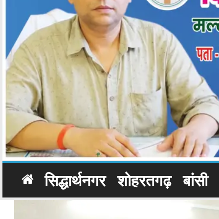
सिद्धार्थनगर
शोहरतगढ़
बांसी