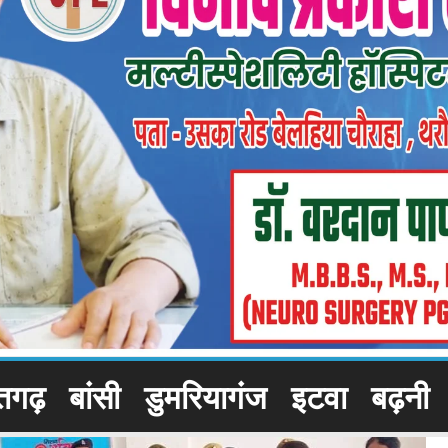
तगढ़
बांसी
डुमरियागंज
इटवा
बढ़नी