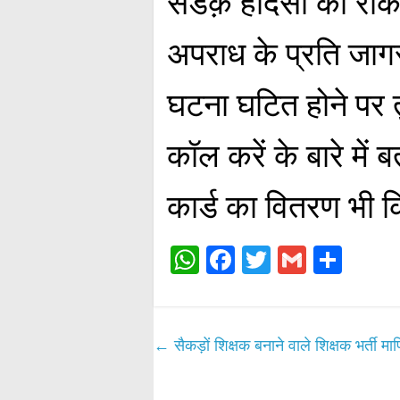
सडक़ हादसों को रोकन
अपराध के प्रति जा
घटना घटित होने पर 
कॉल करें के बारे में
कार्ड का वितरण भी 
W
Fa
T
G
S
ha
ce
wi
m
ha
ts
bo
tte
ail
re
A
ok
r
←
सैकड़ों शिक्षक बनाने वाले शिक्षक भर्ती मा
pp