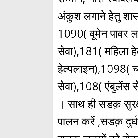
अंकुश लगाने हेतु शासन
1090( वूमेन पावर 
सेवा),181( महिला हे
हेल्पलाइन),1098( चा
सेवा),108( एंबुलेंस 
। साथ ही सडक़ सुरक्ष
पालन करें ,सडक़ दुर्