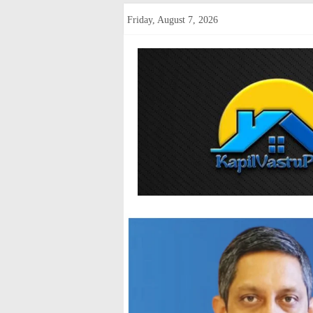
Skip
Friday, August 7, 2026
to
content
kapilvastup
Courage
of
Journalism