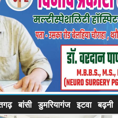
तगढ़
बांसी
डुमरियागंज
इटवा
बढ़नी