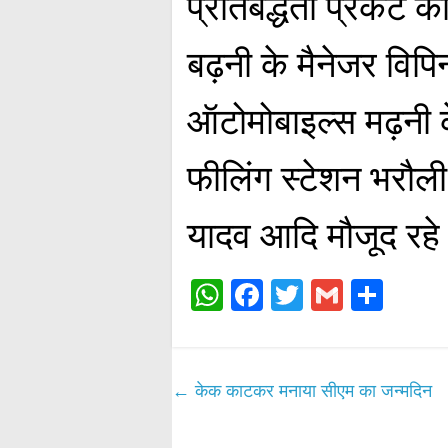
प्रतिबद्धता प्रकट क
बढ़नी के मैनेजर विपि
ऑटोमोबाइल्स मढ़नी के 
फीलिंग स्टेशन भरौल
यादव आदि मौजूद रह
W
Fa
T
G
S
ha
ce
wi
m
ha
ts
bo
tte
ail
re
A
ok
r
←
केक काटकर मनाया सीएम का जन्मदिन
pp