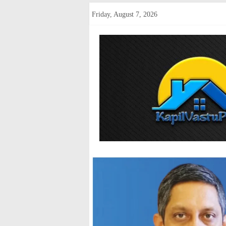
Skip
Friday, August 7, 2026
to
content
kapilvastup
Courage
of
Journalism