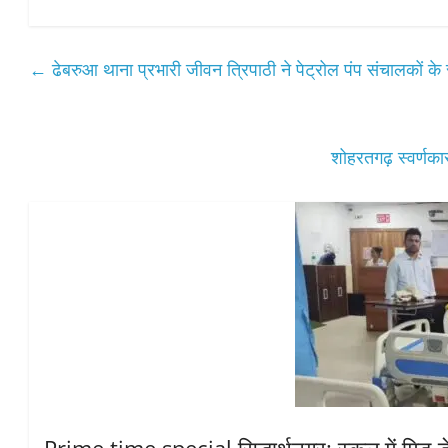
ha
ce
wi
m
ha
ts
bo
tte
ail
re
A
ok
r
←
ढेबरुआ थाना प्रभारी जीवन त्रिपाठी ने पेट्रोल पंप संचालकों क
pp
शोहरतगढ़ स्वर्णकार