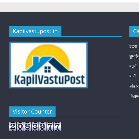
Kapilvastupost.in
Ca
इटवा
डुमरि
बढ़नी
बांसी
शोहर
सिद्धा
Visitor Counter