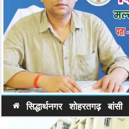
सिद्धार्थनगर
शोहरतगढ़
बांसी