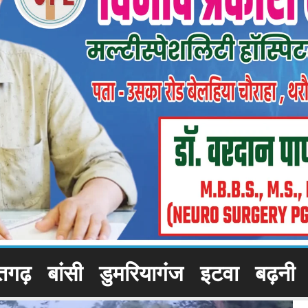
तगढ़
बांसी
डुमरियागंज
इटवा
बढ़नी