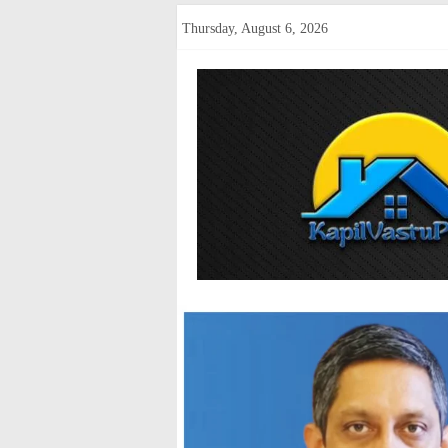
Skip
Thursday, August 6, 2026
to
content
kapilvastup
Courage
of
Journalism