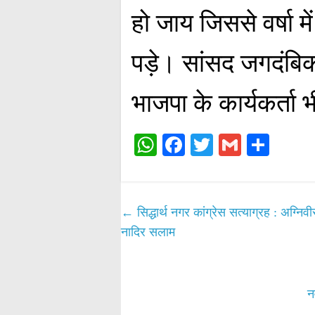
हो जाय जिससे वर्षा म
पड़े। सांसद जगदंबि
भाजपा के कार्यकर्ता 
W
Fa
T
G
S
ha
ce
wi
m
ha
ts
bo
tte
ail
re
A
ok
r
←
सिद्धार्थ नगर कांग्रेस सत्याग्रह : अग्नि
pp
नादिर सलाम
न