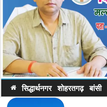
सिद्धार्थनगर
शोहरतगढ़
बांसी