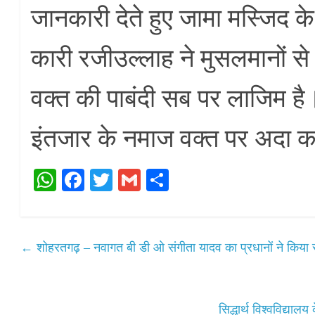
जानकारी देते हुए जामा मस्जिद 
कारी रजीउल्लाह ने मुसलमानों स
वक्त की पाबंदी सब पर लाजिम है
इंतजार के नमाज वक्त पर अदा 
W
Fa
T
G
S
ha
ce
wi
m
ha
ts
bo
tte
ail
re
A
ok
r
←
शोहरतगढ़ – नवागत बी डी ओ संगीता यादव का प्रधानों ने किया 
pp
सिद्धार्थ विश्वविद्यालय 