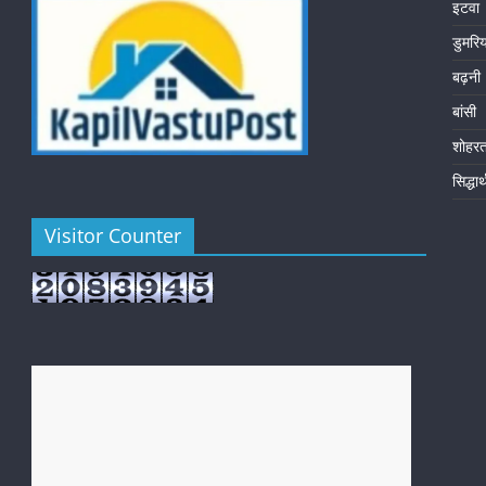
इटवा
डुमरि
बढ़नी
बांसी
शोहर
सिद्धा
Visitor Counter