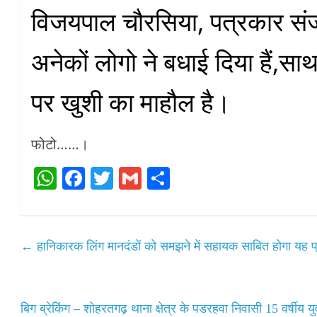
विजयपाल चौरसिया, पत्रकार सं
अनेकों लोगो ने बधाई दिया हैं,साथ
पर खुशी का माहौल है।
फोटो……।
W
Fa
T
G
S
ha
ce
wi
m
ha
ts
bo
tte
ail
re
A
ok
r
←
हानिकारक लिंग मानदंडों को समझने में सहायक साबित होगा यह प्
pp
बिग ब्रेकिंग – शोहरतगढ़ थाना क्षेत्र के पडरहवा निवासी 15 वर्षीय युव