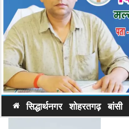
सिद्धार्थनगर
शोहरतगढ़
बांसी