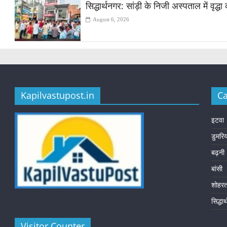
सिद्धार्थनगर: सांड़ी के निजी अस्पताल में वृद
August 6, 2026
Kapilvastupost.in
Ca
इटवा
डुमरि
बढ़नी
बांसी
शोहर
सिद्धा
Visitor Counter