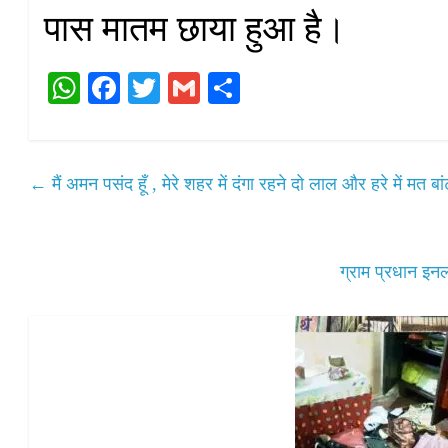
पास मातम छाया हुआ है।
W
Fa
T
G
S
ha
ce
wi
m
ha
ts
bo
tte
ail
re
A
ok
r
←
मैं अमन पसंद हूँ , मेरे शहर में दंगा रहने दो लाल और हरे में मत बा
pp
ग्राम प्रधान इनल 