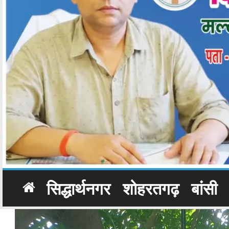
सिद्धार्थनगर
शोहरतगढ़
बांसी