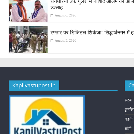
धनधरिया उर्फ गुलरी में नौशाद आलम को आज़ाद स
उत्साह
August 6, 2026
रफ्तार पर डिजिटल शिकंजा: सिद्धार्थनगर में हव
August 5, 2026
Kapilvastupost.in
Ca
इटवा
डुमरि
बढ़नी
बांसी