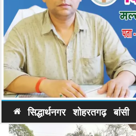
सिद्धार्थनगर
शोहरतगढ़
बांसी