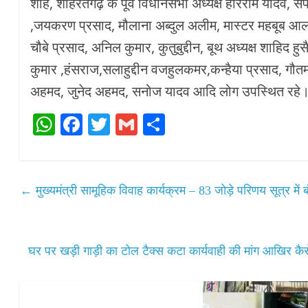
शाह, शोहरतगढ़ के पूर्व विधानसभा अध्यक्ष हरिराम यादव, स
,जयकरण प्रसाद, मौलाना अब्दुल अलीम, मास्टर महबूब आल
चौबे प्रसाद, अनिल कुमार, कुतुबुद्दीन, बूथ अध्यक्ष शाहिद ह
कुमार ,हंसराज,सलाहुद्दीन वजहुलकमर,कन्हैया प्रसाद, गौतम
अहमद, जुनेद अहमद, सनोज यादव आदि लोग उपस्थित रहे
W
Fa
T
G
S
ha
ce
wi
m
ha
ts
bo
tte
ail
re
A
ok
r
←
मुख्यमंत्री सामूहिक विवाह कार्यक्रम – 83 जोड़े परिणय सूत्र में 
pp
घर पर खड़ी गाड़ी का टोल टैक्स कटा कार्यवाही की मांग आखिर कै