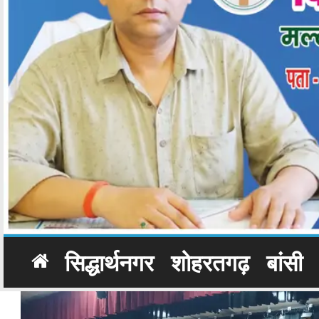
सिद्धार्थनगर
शोहरतगढ़
बांसी