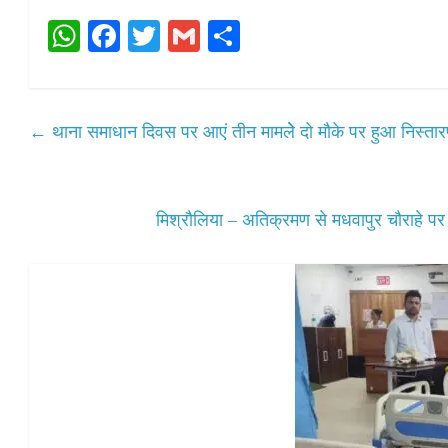
W
Fa
T
G
S
ha
ce
wi
m
ha
ts
bo
tte
ail
re
A
ok
r
←
थाना समाधान दिवस पर आएं तीन मामलेे दो मौके पर हुआ निस्तार
pp
मिश्रौलिया – अतिक्रमण से मधवापुर चौराहे प