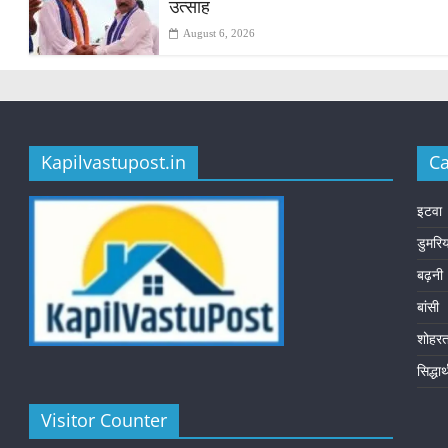
उत्साह
August 6, 2026
Kapilvastupost.in
Ca
इटवा
डुमरि
बढ़नी
बांसी
शोहर
सिद्धा
Visitor Counter