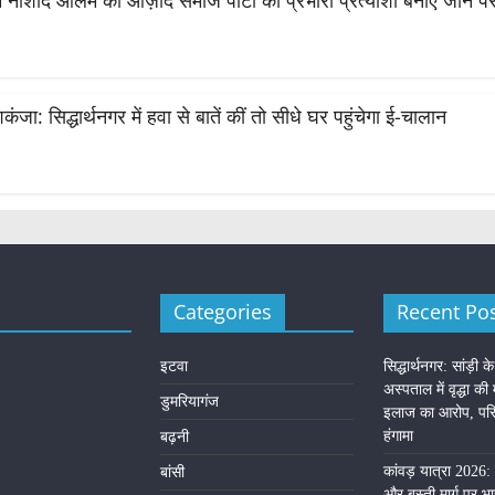
ं नौशाद आलम को आज़ाद समाज पार्टी का प्रभारी प्रत्याशी बनाए जाने पर भव
जा: सिद्धार्थनगर में हवा से बातें कीं तो सीधे घर पहुंचेगा ई-चालान
Categories
Recent Po
इटवा
सिद्धार्थनगर: सांड़ी क
अस्पताल में वृद्धा की
डुमरियागंज
इलाज का आरोप, परिज
हंगामा
बढ़नी
कांवड़ यात्रा 2026: 
बांसी
और बस्ती मार्ग पर भा