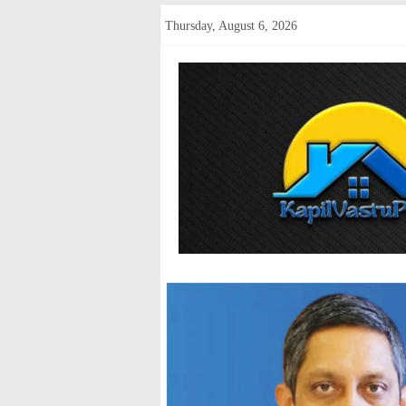
Skip
Thursday, August 6, 2026
to
content
kapilvastup
Courage
of
Journalism