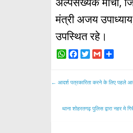
अल्पसंख्यक मोर्चा, ज
मंत्री अजय उपाध्याय,
उपस्थित रहे।
W
Fa
T
G
S
ha
ce
wi
m
ha
ts
bo
tte
ail
re
A
ok
r
←
आदर्श पत्रकारिता करने के लिए पहले आदर्श
pp
थाना शोहरतगढ़ पुलिस द्वारा नहर मे गि