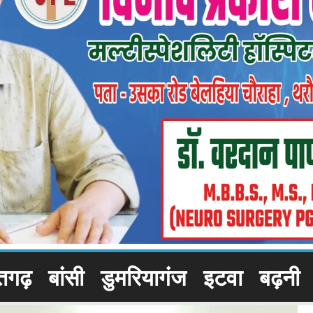
तगढ़
बांसी
डुमरियागंज
इटवा
बढ़नी