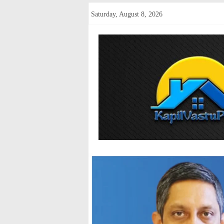
Skip
Saturday, August 8, 2026
to
content
kapilvastup
Courage
of
Journalism