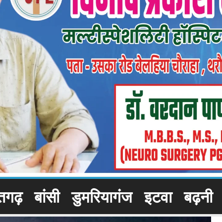
तगढ़
बांसी
डुमरियागंज
इटवा
बढ़नी