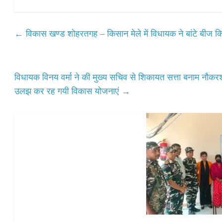
ha
ce
wi
m
ha
ts
bo
tte
ail
re
A
ok
r
←
विकास खण्ड शोहरतगह – किसान मेले में विधायक ने बांटे बीज क
pp
विधायक विनय वर्मा ने की मुख्य सचिव से शिकायत सत्ता बनाम नौकर
उलझ कर रह गयी विकास योजनाएं
→