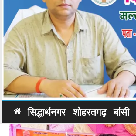
सिद्धार्थनगर
शोहरतगढ़
बांसी