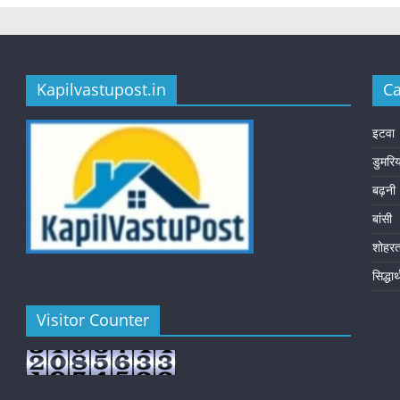
Kapilvastupost.in
Ca
इटवा
डुमरि
बढ़नी
बांसी
शोहर
सिद्धा
Visitor Counter