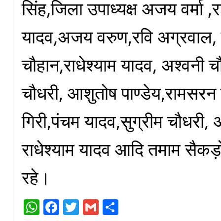
सिंह,जिला उपाध्यक्ष अजय वर्मा ,
यादव,अजय वरुण,रवि अग्रवाल, सु
चौहान,राधेश्याम यादव, अश्वनी च
चौधरी, आशुतोष पाण्डेय,रामसरन च
गिरी,पंचम यादव,सुग्रीम चौधरी
राधेश्याम यादव आदि तमाम सैकड़ों
रहे।
W
Fa
T
G
S