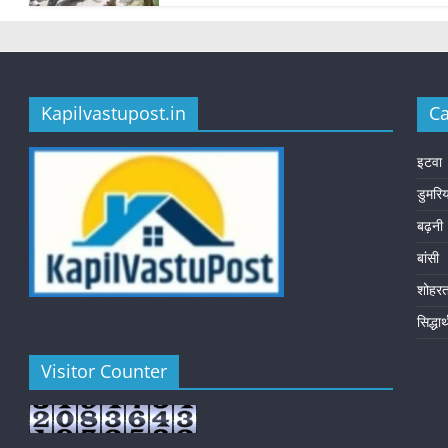
Kapilvastupost.in
Ca
इटवा
डुमरि
बढ़नी
बांसी
शोहर
सिद्धा
Visitor Counter