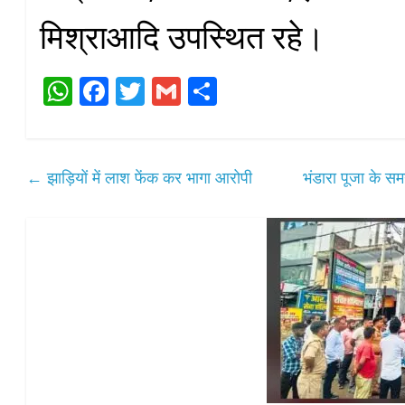
मिश्राआदि उपस्थित रहे।
W
Fa
T
G
S
ha
ce
wi
m
ha
ts
bo
tte
ail
re
A
ok
r
←
झाड़ियों में लाश फेंक कर भागा आरोपी
भंडारा पूजा के 
pp