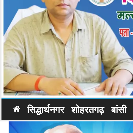
सिद्धार्थनगर
शोहरतगढ़
बांसी